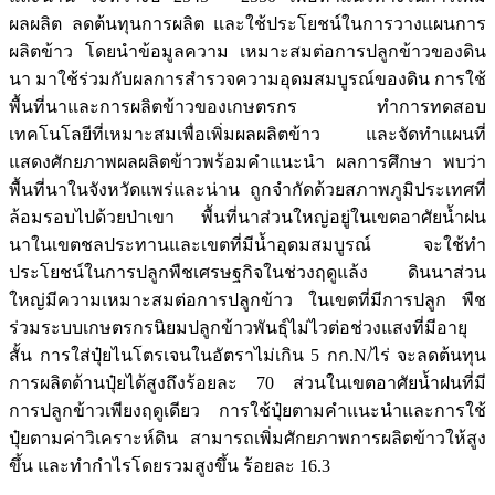
ผลผลิต ลดต้นทุนการผลิต และใช้ประโยชน์ในการวางแผนการ
ผลิตข้าว โดยนําข้อมูลความ เหมาะสมต่อการปลูกข้าวของดิน
นา มาใช้ร่วมกับผลการสํารวจความอุดมสมบูรณ์ของดิน การใช้
พื้นที่นาและการผลิตข้าวของเกษตรกร ทำการทดสอบ
เทคโนโลยีที่เหมาะสมเพื่อเพิ่มผลผลิตข้าว และจัดทำแผนที่
แสดงศักยภาพผลผลิตข้าวพร้อมคำแนะนํา ผลการศึกษา พบว่า
พื้นที่นาในจังหวัดแพร่และน่าน ถูกจํากัดด้วยสภาพภูมิประเทศที่
ล้อมรอบไปด้วยป่าเขา พื้นที่นาส่วนใหญ่อยู่ในเขตอาศัยน้ำฝน
นาในเขตชลประทานและเขตที่มีน้ำอุดมสมบูรณ์ จะใช้ทำ
ประโยชน์ในการปลูกพืชเศรษฐกิจในช่วงฤดูแล้ง ดินนาส่วน
ใหญ่มีความเหมาะสมต่อการปลูกข้าว ในเขตที่มีการปลูก พืช
ร่วมระบบเกษตรกรนิยมปลูกข้าวพันธุ์ไม่ไวต่อช่วงแสงที่มีอายุ
สั้น การใส่ปุ๋ยไนโตรเจนในอัตราไม่เกิน 5 กก.N/ไร่ จะลดต้นทุน
การผลิตด้านปุ๋ยได้สูงถึงร้อยละ 70 ส่วนในเขตอาศัยน้ำฝนที่มี
การปลูกข้าวเพียงฤดูเดียว การใช้ปุ๋ยตามคำแนะนําและการใช้
ปุ๋ยตามค่าวิเคราะห์ดิน สามารถเพิ่มศักยภาพการผลิตข้าวให้สูง
ขึ้น และทำกำไรโดยรวมสูงขึ้น ร้อยละ 16.3